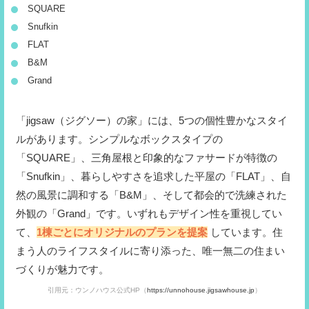
SQUARE
Snufkin
FLAT
B&M
Grand
「jigsaw（ジグソー）の家」には、5つの個性豊かなスタイ
ルがあります。シンプルなボックスタイプの
「SQUARE」、三角屋根と印象的なファサードが特徴の
「Snufkin」、暮らしやすさを追求した平屋の「FLAT」、自
然の風景に調和する「B&M」、そして都会的で洗練された
外観の「Grand」です。いずれもデザイン性を重視してい
て、
1棟ごとにオリジナルのプランを提案
しています。住
まう人のライフスタイルに寄り添った、唯一無二の住まい
づくりが魅力です。
引用元：ウンノハウス公式HP（
https://unnohouse.jigsawhouse.jp
）