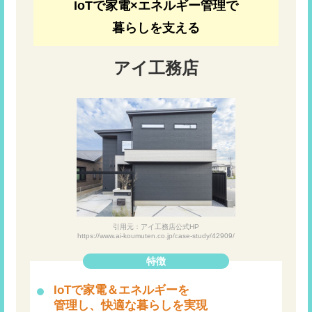
IoTで家電×エネルギー管理で
暮らしを支える
アイ工務店
引用元：アイ工務店公式HP
https://www.ai-koumuten.co.jp/case-study/42909/
特徴
IoTで家電＆エネルギーを
管理し、快適な暮らしを実現