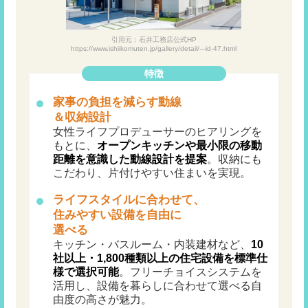
引用元：石井工務店公式HP
https://www.ishiikomuten.jp/gallery/detail/---id-47.html
特徴
家事の負担を減らす動線
＆収納設計
女性ライフプロデューサーのヒアリングを
もとに、
オープンキッチンや最小限の移動
距離を意識した動線設計を提案
。収納にも
こだわり、片付けやすい住まいを実現。
ライフスタイルに合わせて、
住みやすい設備を自由に
選べる
キッチン・バスルーム・内装建材など、
10
社以上・1,800種類以上の住宅設備を標準仕
様で選択可能
。フリーチョイスシステムを
活用し、設備を暮らしに合わせて選べる自
由度の高さが魅力。