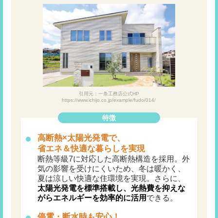
引用元：一条工務店公式HP
https://www.ichijo.co.jp/example/fudo/014/
特徴
高断熱×太陽光発電で、
省エネ＆快適な暮らしを実現
断熱等級7に対応した高断熱構造を採用。外
気の影響を受けにくいため、冬は暖かく、
夏は涼しい快適な住環境を実現。さらに、
太陽光発電を標準搭載し、光熱費を抑えな
がらエネルギーを効率的に活用
できる。
停電・断水時も安心！