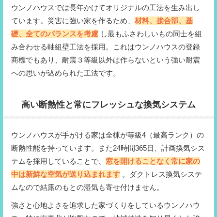
ウンノハウスでは長年かけてオリジナルの工法を生み出し
ています。災害に強い家を作るため、
材料、接合部、基
礎、全てのバランスを考慮
し最もふさわしいもの同士を組
み合わせる軸組壁工法を採用。これはウンノハウスの登録
商標でもあり、耐震３等級以外は作らないという強い耐震
への思いが込められた工法です。
高い断熱性と常にフレッシュな換気システム
ウンノハウスが手がける家は全棟が等級4（最高ランク）の
断熱性能を持っています。また24時間365日、計画換気シス
テムを採用していることで、
窓を開けることなく常に家の
中は新鮮な空気が送り込まれます
。ダクトレス換気システ
ムなので結露のもとの湿気も寄せ付けません。
強さと心地よさを追求した家づくりをしているウンノハウ