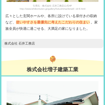
引用元：株式会社 石井工務店公式HP
http://www.ishiikomuten.jp/gallery/fukushima/detail/---id-9.html
広々とした玄関ホールや、各所に設けている扉付きの収納
など、
使いやすさを最優先に考えたこだわりの住まい
。家
族全員が快適に過ごせる、大満足の家になりました。
株式会社 石井工務店
株式会社増子建築工業