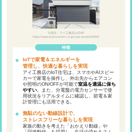
引用元：アイ工務店公式HP
https://www.ai-koumuten.co.jp/case-study/42909/
特徴
IoTで家電＆エネルギーを
管理し、快適な暮らしを実現
アイ工務店のIoT住宅は、スマホやAIスピー
カーで家電を操作し、外出先からエアコン
や照明のON/OFFが可能で
室温を適温に保ち
やすい
。また、分電盤の電力センサーで使
用状況をリアルタイムに確認し、節電＆家
計管理にも活用できる。
無駄のない動線設計で、
ストレスフリーな暮らしを
実現
家族の動きを考えた「おかえり動線」や
「回遊動線」を採用し、生活の流れをスム