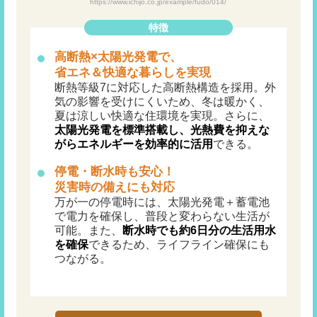
https://www.ichijo.co.jp/example/fudo/014/
特徴
高断熱×太陽光発電で、
省エネ＆快適な暮らしを実現
断熱等級7に対応した高断熱構造を採用。外
気の影響を受けにくいため、冬は暖かく、
夏は涼しい快適な住環境を実現。さらに、
太陽光発電を標準搭載し、光熱費を抑えな
がらエネルギーを効率的に活用
できる。
停電・断水時も安心！
災害時の備えにも対応
万が一の停電時には、太陽光発電＋蓄電池
で電力を確保し、普段と変わらない生活が
可能。また、
断水時でも約6日分の生活用水
を確保
できるため、ライフライン確保にも
つながる。