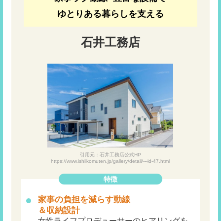
ゆとりある暮らしを支える
石井工務店
引用元：石井工務店公式HP
https://www.ishiikomuten.jp/gallery/detail/---id-47.html
特徴
家事の負担を減らす動線
＆収納設計
女性ライフプロデューサーのヒアリングを