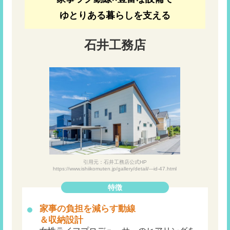
ゆとりある暮らしを支える
石井工務店
引用元：石井工務店公式HP
https://www.ishiikomuten.jp/gallery/detail/---id-47.html
特徴
家事の負担を減らす動線
＆収納設計