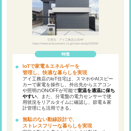
引用元：アイ工務店公式HP
https://www.ai-koumuten.co.jp/case-study/42909/
特徴
IoTで家電＆エネルギーを
管理し、快適な暮らしを実現
アイ工務店のIoT住宅は、スマホやAIスピー
カーで家電を操作し、外出先からエアコン
や照明のON/OFFが可能で
室温を適温に保ち
やすい
。また、分電盤の電力センサーで使
用状況をリアルタイムに確認し、節電＆家
計管理にも活用できる。
無駄のない動線設計で、
ストレスフリーな暮らしを
実現