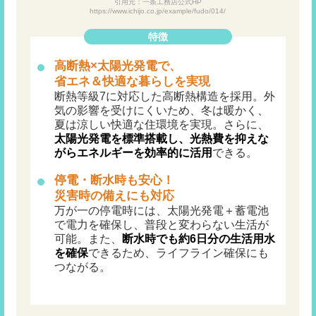
引用元：一条工務店公式HP
https://www.ichijo.co.jp/example/fudo/014/
特徴
高断熱×太陽光発電で、
省エネ＆快適な暮らしを実現
断熱等級7に対応した高断熱構造を採用。外
気の影響を受けにくいため、冬は暖かく、
夏は涼しい快適な住環境を実現。さらに、
太陽光発電を標準搭載し、光熱費を抑えな
がらエネルギーを効率的に活用
できる。
停電・断水時も安心！
災害時の備えにも対応
万が一の停電時には、太陽光発電＋蓄電池
で電力を確保し、普段と変わらない生活が
可能。また、
断水時でも約6日分の生活用水
を確保
できるため、ライフライン確保にも
つながる。