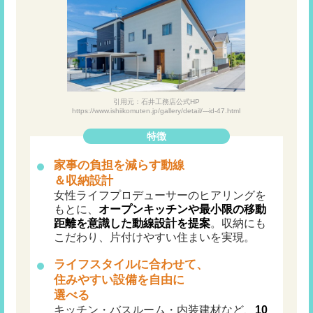
引用元：石井工務店公式HP
https://www.ishiikomuten.jp/gallery/detail/---id-47.html
特徴
家事の負担を減らす動線
＆収納設計
女性ライフプロデューサーのヒアリングを
もとに、
オープンキッチンや最小限の移動
距離を意識した動線設計を提案
。収納にも
こだわり、片付けやすい住まいを実現。
ライフスタイルに合わせて、
住みやすい設備を自由に
選べる
キッチン・バスルーム・内装建材など、
10