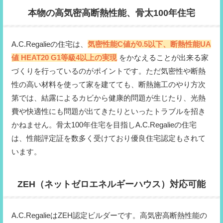
本物の高気密高断熱性能、骨太100年住宅
A.C.Regalieの住宅は、
気密性能C値が0.5以下、断熱性能UA
値 HEAT20 G1等級4以上の実現
をかなえることが出来る家
づくりを行っているのがポイントです。ただ気密性や断熱
性の高い材料を使って家を建てても、断熱施工のやり方次
第では、結露によるカビから健康的問題が生じたり、光熱
費や快適性にも問題が出てきたりといったトラブルを招き
かねません。骨太100年住宅を目指しA.C.Regalieの住宅
は、性能評定証を数多く受けており優良住宅認定もされて
います。
ZEH（ネットゼロエネルギーハウス）対応可能
A.C.RegalieはZEH認定ビルダーです。高気密高断熱性能の