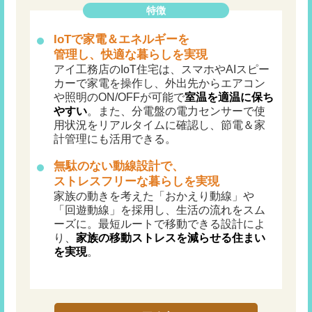
特徴
IoTで家電＆エネルギーを
管理し、快適な暮らしを実現
アイ工務店のIoT住宅は、スマホやAIスピー
カーで家電を操作し、外出先からエアコン
や照明のON/OFFが可能で
室温を適温に保ち
やすい
。また、分電盤の電力センサーで使
用状況をリアルタイムに確認し、節電＆家
計管理にも活用できる。
無駄のない動線設計で、
ストレスフリーな暮らしを
実現
家族の動きを考えた「おかえり動線」や
「回遊動線」を採用し、生活の流れをスム
ーズに。最短ルートで移動できる設計によ
り、
家族の移動ストレスを減らせる住まい
を実現
。