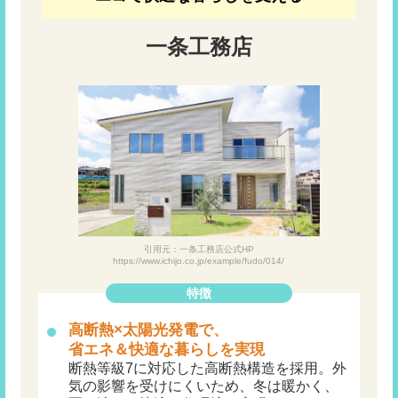
一条工務店
引用元：一条工務店公式HP
https://www.ichijo.co.jp/example/fudo/014/
特徴
高断熱×太陽光発電で、
省エネ＆快適な暮らしを実現
断熱等級7に対応した高断熱構造を採用。外
気の影響を受けにくいため、冬は暖かく、