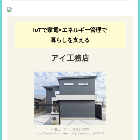
IoTで家電×エネルギー管理で
暮らしを支える
アイ工務店
引用元：アイ工務店公式HP
https://www.ai-koumuten.co.jp/case-study/42909/