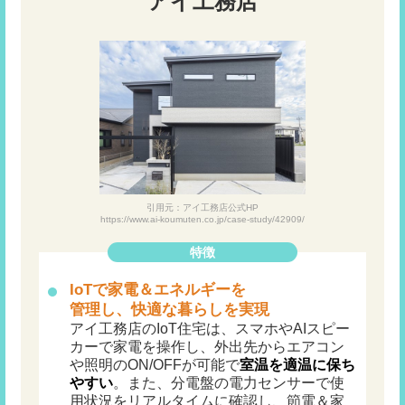
アイ工務店
引用元：アイ工務店公式HP
https://www.ai-koumuten.co.jp/case-study/42909/
特徴
IoTで家電＆エネルギーを
管理し、快適な暮らしを実現
アイ工務店のIoT住宅は、スマホやAIスピー
カーで家電を操作し、外出先からエアコン
や照明のON/OFFが可能で
室温を適温に保ち
やすい
。また、分電盤の電力センサーで使
用状況をリアルタイムに確認し、節電＆家