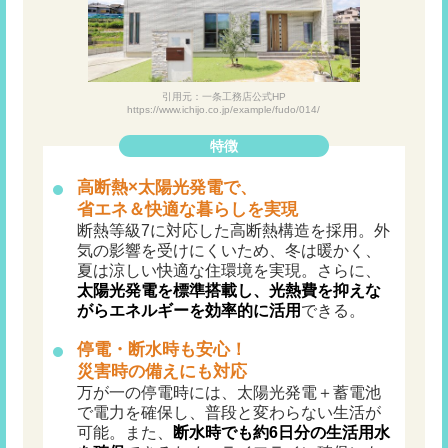
引用元：一条工務店公式HP
https://www.ichijo.co.jp/example/fudo/014/
特徴
高断熱×太陽光発電で、
省エネ＆快適な暮らしを実現
断熱等級7に対応した高断熱構造を採用。外
気の影響を受けにくいため、冬は暖かく、
夏は涼しい快適な住環境を実現。さらに、
太陽光発電を標準搭載し、光熱費を抑えな
がらエネルギーを効率的に活用
できる。
停電・断水時も安心！
災害時の備えにも対応
万が一の停電時には、太陽光発電＋蓄電池
で電力を確保し、普段と変わらない生活が
可能。また、
断水時でも約6日分の生活用水