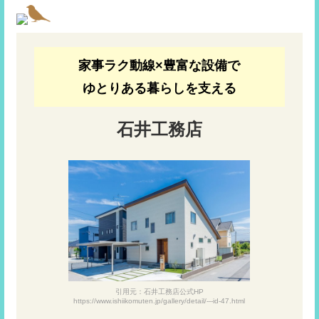
家事ラク動線×豊富な設備で
ゆとりある暮らしを支える
石井工務店
引用元：石井工務店公式HP
https://www.ishiikomuten.jp/gallery/detail/---id-47.html