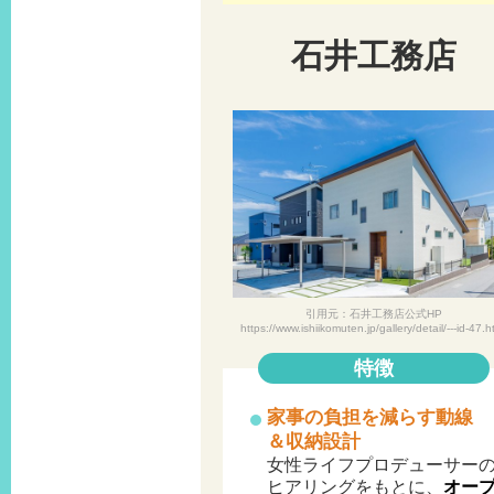
石井工務店
引用元：石井工務店公式HP
https://www.ishiikomuten.jp/gallery/detail/---id-47.h
特徴
家事の負担を減らす動線
＆収納設計
女性ライフプロデューサー
ヒアリングをもとに、
オー