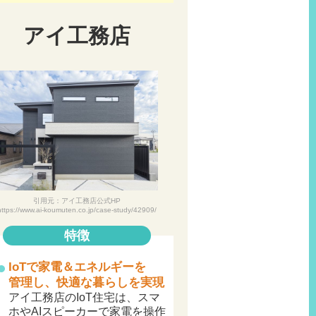
アイ工務店
引用元：アイ工務店公式HP
https://www.ai-koumuten.co.jp/case-study/42909/
特徴
IoTで家電＆エネルギーを
管理し、快適な暮らしを実現
アイ工務店のIoT住宅は、スマ
ホやAIスピーカーで家電を操作