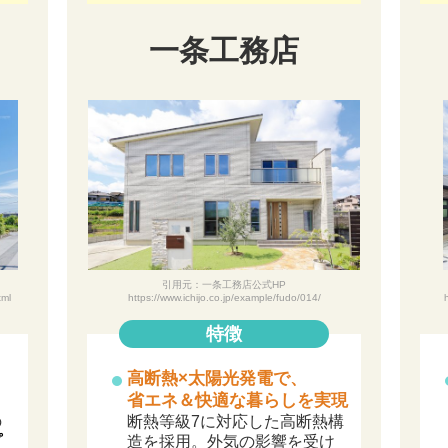
一条工務店
引用元：一条工務店公式HP
tml
https://www.ichijo.co.jp/example/fudo/014/
特徴
高断熱×太陽光発電で、
省エネ＆快適な暮らしを実現
の
断熱等級7に対応した高断熱構
プ
造を採用。外気の影響を受け